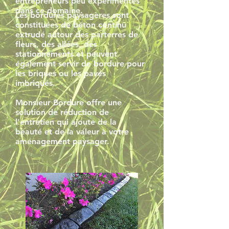
entrepreneurs peu expérimentés
dans ce domaine.
Les bordures paysagères sont
constituées de béton continu
extrudé autour des parterres de
fleurs, des allées, des
stationnements et peuvent
également servir de bordure pour
les briques ou les pavés
imbriqués.
Monsieur Bordure offre une
solution de réduction de
l'entretien qui ajoute de la
beauté et de la valeur à votre
aménagement paysager.