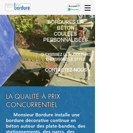
BORDURES EN
BÉTON
COULÉES
PERSONNALISÉES
CHOISISSEZ LES COULEURS
CHOISISSEZ LE STYLE
CONTACTEZ-NOUS
LA QUALITÉ À PRIX
CONCURRENTIEL
Monsieur Bordure installe une
bordure décorative continue en
béton autour des plate-bandes, des
stationnements, des parcs, des