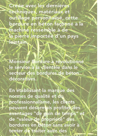
Créée avec les dernières
techniques, matériaux et
outillage personnalisé, cette
bordure en béton façonné à la
machine ressemble à de
la pierre importée d’un pays
lointain.
Monsieur Bordure a révolutionné
le service à la clientèle dans le
secteur des bordures de béton
décoratives.
En établissant la marque des
normes de qualité et du
professionnalisme, les clients
peuvent désormais profiter des
avantages "de gain de temps" et
de "valeur de propriété" des
bordures en béton sans avoir à
tenter de traiter avec des