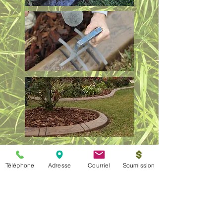
Ces imitations de pierres en
béton sont très économiques
Téléphone
Adresse
Courriel
Soumission
pour rehausser votre décor en
matière de paysagement.
Unique en leur genre, celle-ci
conserve le paillis, les roches et
freine les mauvaises herbes.